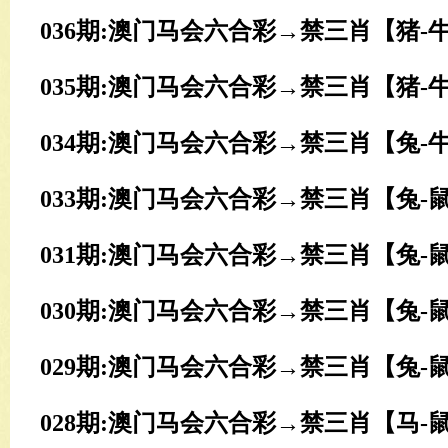
036期:澳门马会六合彩→禁三肖【猪-牛
035期:澳门马会六合彩→禁三肖【猪-牛
034期:澳门马会六合彩→禁三肖【兔-牛
033期:澳门马会六合彩→禁三肖【兔-鼠
031期:澳门马会六合彩→禁三肖【兔-鼠
030期:澳门马会六合彩→禁三肖【兔-鼠
029期:澳门马会六合彩→禁三肖【兔-鼠
028期:澳门马会六合彩→禁三肖【马-鼠