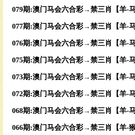
079期:澳门马会六合彩→禁三肖【羊-马
077期:澳门马会六合彩→禁三肖【羊-马
076期:澳门马会六合彩→禁三肖【羊-马
075期:澳门马会六合彩→禁三肖【羊-马
073期:澳门马会六合彩→禁三肖【羊-马
072期:澳门马会六合彩→禁三肖【羊-马
068期:澳门马会六合彩→禁三肖【羊-马
066期:澳门马会六合彩→禁三肖【羊-猴