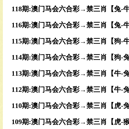
118期:澳门马会六合彩→禁三肖【兔-牛
116期:澳门马会六合彩→禁三肖【兔-牛
115期:澳门马会六合彩→禁三肖【狗-牛
114期:澳门马会六合彩→禁三肖【狗-兔
113期:澳门马会六合彩→禁三肖【牛-兔
112期:澳门马会六合彩→禁三肖【牛-兔
110期:澳门马会六合彩→禁三肖【虎-兔
109期:澳门马会六合彩→禁三肖【虎-猴