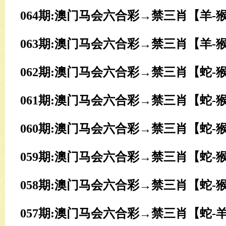
064期:澳门马会六合彩→禁三肖【羊-猴
063期:澳门马会六合彩→禁三肖【羊-猴
062期:澳门马会六合彩→禁三肖【蛇-猴
061期:澳门马会六合彩→禁三肖【蛇-猴
060期:澳门马会六合彩→禁三肖【蛇-猴
059期:澳门马会六合彩→禁三肖【蛇-猴
058期:澳门马会六合彩→禁三肖【蛇-猴
057期:澳门马会六合彩→禁三肖【蛇-羊