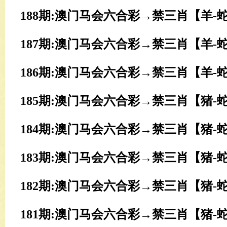
188期:澳门马会六合彩→禁三肖【羊-蛇
187期:澳门马会六合彩→禁三肖【羊-蛇
186期:澳门马会六合彩→禁三肖【羊-蛇
185期:澳门马会六合彩→禁三肖【猪-蛇
184期:澳门马会六合彩→禁三肖【猪-蛇
183期:澳门马会六合彩→禁三肖【猪-蛇
182期:澳门马会六合彩→禁三肖【猪-蛇
181期:澳门马会六合彩→禁三肖【猪-蛇