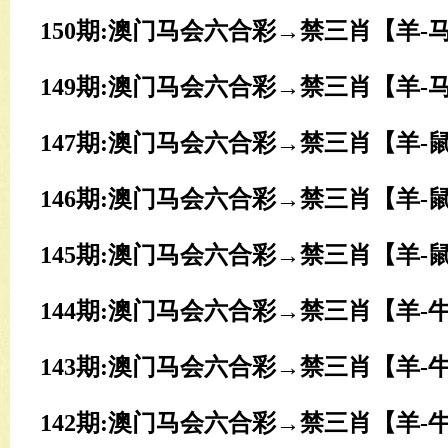
150期:澳门马会六合彩→禁三肖【羊-马
149期:澳门马会六合彩→禁三肖【羊-马
147期:澳门马会六合彩→禁三肖【羊-鼠
146期:澳门马会六合彩→禁三肖【羊-鼠
145期:澳门马会六合彩→禁三肖【羊-鼠
144期:澳门马会六合彩→禁三肖【羊-牛
143期:澳门马会六合彩→禁三肖【羊-牛
142期:澳门马会六合彩→禁三肖【羊-牛