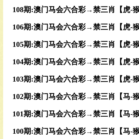
108期:澳门马会六合彩→禁三肖【虎-猴
106期:澳门马会六合彩→禁三肖【虎-猴
105期:澳门马会六合彩→禁三肖【虎-猴
104期:澳门马会六合彩→禁三肖【虎-猴
103期:澳门马会六合彩→禁三肖【虎-猴
102期:澳门马会六合彩→禁三肖【马-猴
101期:澳门马会六合彩→禁三肖【马-猴
100期:澳门马会六合彩→禁三肖【马-猴