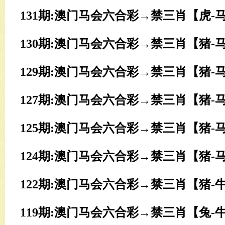
131期:澳门马会六合彩→禁三肖【虎-马
130期:澳门马会六合彩→禁三肖【猪-马
129期:澳门马会六合彩→禁三肖【猪-马
127期:澳门马会六合彩→禁三肖【猪-马
125期:澳门马会六合彩→禁三肖【猪-马
124期:澳门马会六合彩→禁三肖【猪-马
122期:澳门马会六合彩→禁三肖【猪-牛
119期:澳门马会六合彩→禁三肖【兔-牛