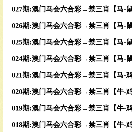
027期:澳门马会六合彩→禁三肖【马-鼠
026期:澳门马会六合彩→禁三肖【马-鼠
025期:澳门马会六合彩→禁三肖【马-鼠
024期:澳门马会六合彩→禁三肖【马-鼠
021期:澳门马会六合彩→禁三肖【马-鸡
020期:澳门马会六合彩→禁三肖【牛-鸡
019期:澳门马会六合彩→禁三肖【牛-鸡
018期:澳门马会六合彩→禁三肖【牛-鸡