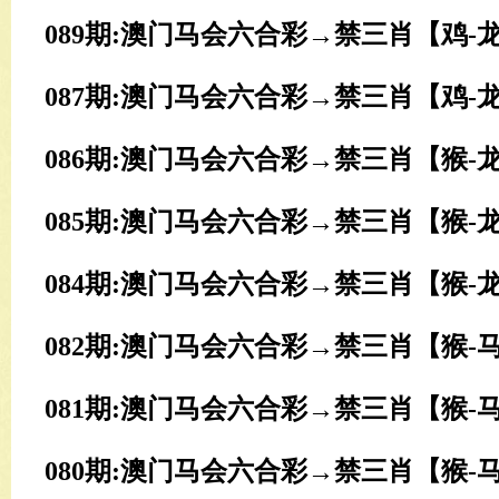
089期:澳门马会六合彩→禁三肖【鸡-龙
087期:澳门马会六合彩→禁三肖【鸡-龙
086期:澳门马会六合彩→禁三肖【猴-龙
085期:澳门马会六合彩→禁三肖【猴-龙
084期:澳门马会六合彩→禁三肖【猴-龙
082期:澳门马会六合彩→禁三肖【猴-马
081期:澳门马会六合彩→禁三肖【猴-马
080期:澳门马会六合彩→禁三肖【猴-马