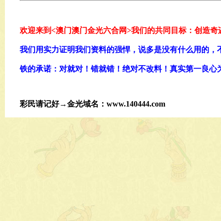
欢迎来到<澳门澳门金光六合网>我们的共同目标：创造奇
我们用实力证明我们资料的强悍，说多是没有什么用的，
铁的承诺：对就对！错就错！绝对不改料！真实第一良心
彩民请记好→金光域名：www.140444.com