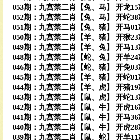
053期：九宫禁二肖【兔、马】 开龙15
052期：九宫禁二肖【兔、马】 开蛇38
051期：九宫禁二肖【兔、猪】 开马01
050期：九宫禁二肖【羊、猪】 开猴23
049期：九宫禁二肖【羊、兔】 开马13
048期：九宫禁二肖【蛇、兔】 开羊24
046期：九宫禁二肖【蛇、猪】 开兔03
045期：九宫禁二肖【羊、猪】 开蛇01
044期：九宫禁二肖【羊、虎】 开猪19
043期：九宫禁二肖【鼠、虎】 开蛇13
042期：九宫禁二肖【鼠、牛】 开虎16
041期：九宫禁二肖【鼠、牛】 开马36
040期：九宫禁二肖【鼠、牛】 开虎28
039期：九宫禁二肖【鼠、蛇】 开羊11