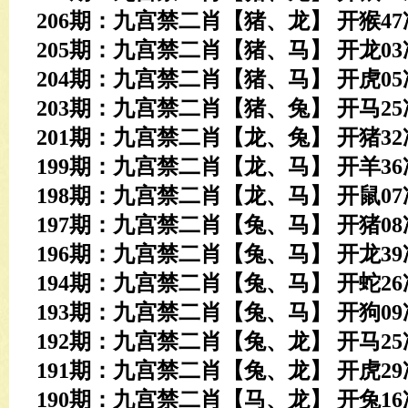
206期：九宫禁二肖【猪、龙】 开猴47
205期：九宫禁二肖【猪、马】 开龙03
204期：九宫禁二肖【猪、马】 开虎05
203期：九宫禁二肖【猪、兔】 开马25
201期：九宫禁二肖【龙、兔】 开猪32
199期：九宫禁二肖【龙、马】 开羊36
198期：九宫禁二肖【龙、马】 开鼠07
197期：九宫禁二肖【兔、马】 开猪08
196期：九宫禁二肖【兔、马】 开龙39
194期：九宫禁二肖【兔、马】 开蛇26
193期：九宫禁二肖【兔、马】 开狗09
192期：九宫禁二肖【兔、龙】 开马25
191期：九宫禁二肖【兔、龙】 开虎29
190期：九宫禁二肖【马、龙】 开兔16