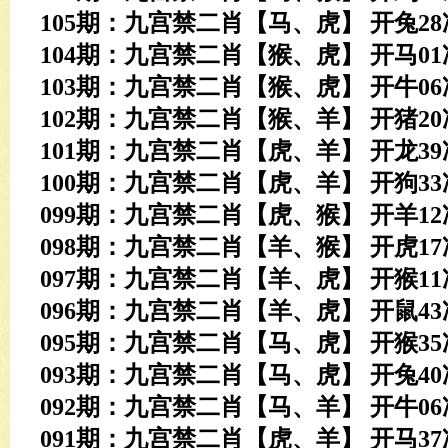
105期：九宫禁二肖【马、虎】 开兔28
104期：九宫禁二肖【猴、虎】 开马01
103期：九宫禁二肖【猴、虎】 开牛06
102期：九宫禁二肖【猴、羊】 开猪20
101期：九宫禁二肖【虎、羊】 开龙39
100期：九宫禁二肖【虎、羊】 开狗33
099期：九宫禁二肖【虎、猴】 开羊12
098期：九宫禁二肖【羊、猴】 开虎17
097期：九宫禁二肖【羊、虎】 开猴11
096期：九宫禁二肖【羊、虎】 开鼠43
095期：九宫禁二肖【马、虎】 开猴35
093期：九宫禁二肖【马、虎】 开兔40
092期：九宫禁二肖【马、羊】 开牛06
091期：九宫禁二肖【虎、羊】 开马37